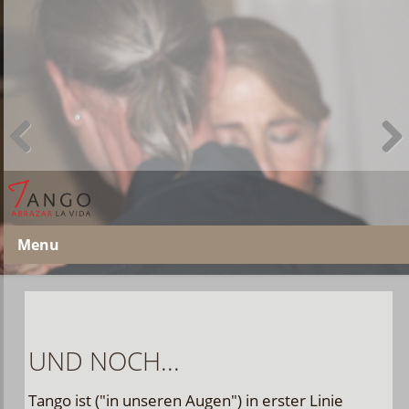
Previous
Next
Menu
UND NOCH...
Tango ist ("in unseren Augen") in erster Linie